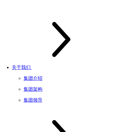
关于我们
集团介绍
集团架构
集团领导