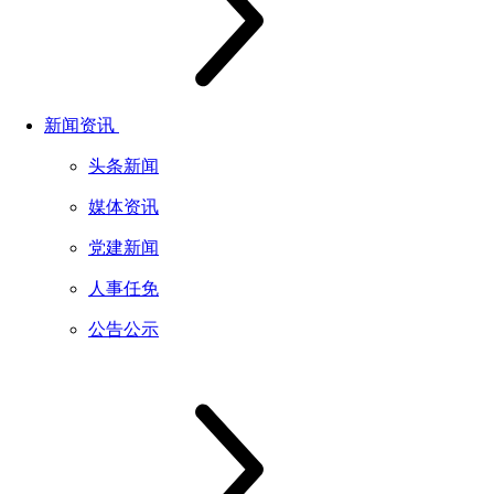
新闻资讯
头条新闻
媒体资讯
党建新闻
人事任免
公告公示