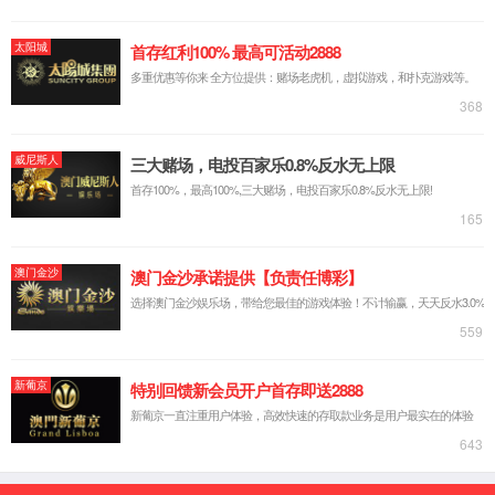
名家名角
梅花奖
白玉兰奖
文华奖
3522vip浦京集团官网
京剧院