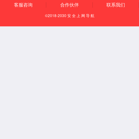
昆剧院
锡剧团
扬剧团
话剧院
歌剧舞剧院
交响乐团
民族乐团
评弹团
木偶剧团