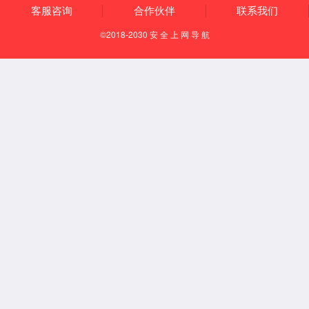
昆剧院
锡剧团
扬剧团
话剧院
歌剧舞剧院
交响乐团
民族乐团
评弹团
木偶剧团