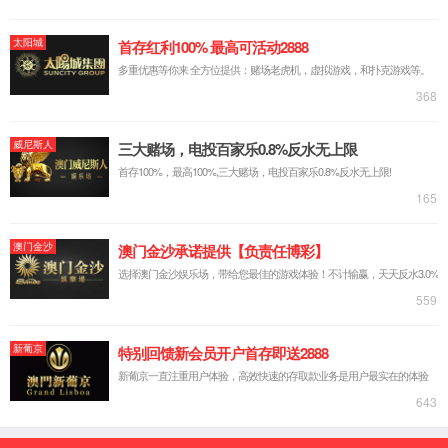
名家名角
梅花奖
白玉兰奖
文华奖
3522vip浦京集团官网
京剧院