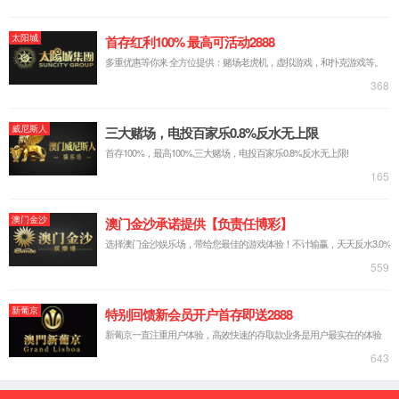
名家名角
梅花奖
白玉兰奖
文华奖
3522vip浦京集团官网
京剧院