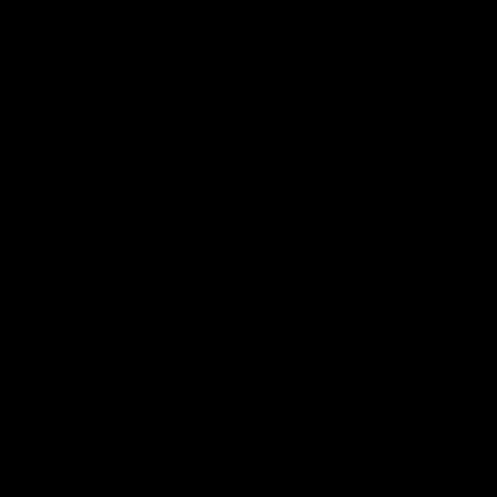
精品剧目
京剧
昆剧
锡剧
扬剧
话剧
歌剧舞剧
交响乐
民族乐
评弹