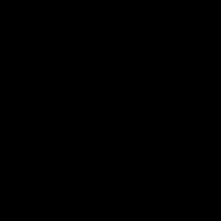
名家名角
梅花奖
白玉兰奖
文华奖
3522vip浦京集团官网
京剧院