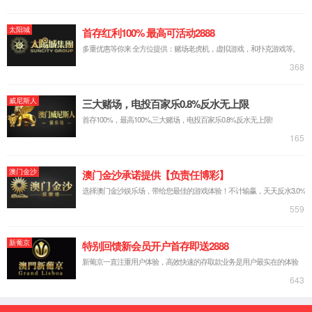
名家名角
梅花奖
白玉兰奖
文华奖
3522vip浦京集团官网
京剧院