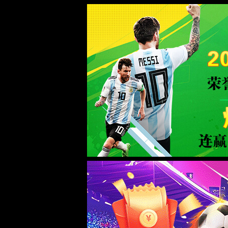
关于我们
集团介绍
集团架构
集团领导