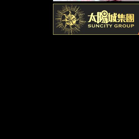
昆剧院
锡剧团
扬剧团
话剧院
歌剧舞剧院
交响乐团
民族乐团
评弹团
木偶剧团