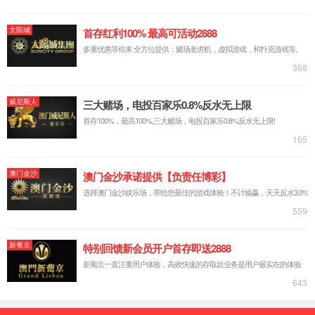
名家名角
梅花奖
白玉兰奖
文华奖
3522vip浦京集团官网
京剧院